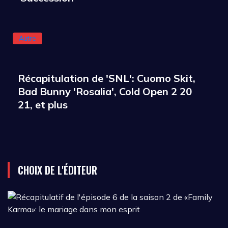
Autre
Récapitulation de 'SNL': Cuomo Skit,
Bad Bunny 'Rosalia', Cold Open 2 20
21, et plus
CHOIX DE L'ÉDITEUR
R
d