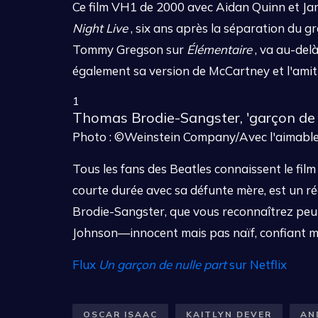
Ce film VH1 de 2000 avec Aidan Quinn et Jare
Night Live
, six ans après la séparation du g
Tommy Gregson sur
Élémentaire
, va au-delà
également sa version de McCartney et l'amitié
1
Thomas Brodie-Sangster, 'garçon de n
Photo : ©Weinstein Company/Avec l'aimable 
Tous les fans des Beatles connaissent le f
courte durée avec sa défunte mère, est un rég
Brodie-Sangster, que vous reconnaîtrez peu
Johnson—innocent mais pas naïf, confiant 
Flux
Un garçon de nulle part
sur Netflix
OSCAR ISAAC
KAITLYN DEVER
AN