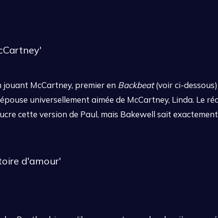
McCartney'
en jouant McCartney, premier en
Backbeat
(voir ci-dessous
é l'épouse universellement aimée de McCartney, Linda. Le ré
ucre cette version de Paul, mais Bakewell sait exactemen
toire d'amour'