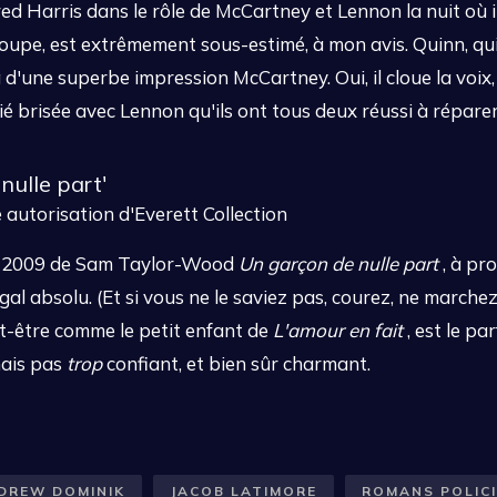
d Harris dans le rôle de McCartney et Lennon la nuit où il
roupe, est extrêmement sous-estimé, à mon avis. Quinn, qu
 d'une superbe impression McCartney. Oui, il cloue la voix, 
 brisée avec Lennon qu'ils ont tous deux réussi à réparer 
ulle part'
autorisation d'Everett Collection
ilm 2009 de Sam Taylor-Wood
Un garçon de nulle part
, à pr
al absolu. (Et si vous ne le saviez pas, courez, ne marche
t-être comme le petit enfant de
L'amour en fait
, est le pa
mais pas
trop
confiant, et bien sûr charmant.
DREW DOMINIK
JACOB LATIMORE
ROMANS POLIC