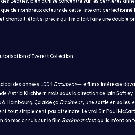
é des Beatles, bien qu'il se concentre sur les dernières an
que de nombreux acteurs de cette liste ont perfectionné 
et chantait, était si précis qu'il m'a fait faire une double p
torisation d'Everett Collection
incipal des années 1994
Backbeat—
le film s'intéresse dav
e Astrid Kirchherr, mais sous la direction de Iain Softley,
es à Hambourg. Ça aide ça
Backbeat
, une sortie en salles,
ent tout simplement pas atteindre. Le vrai Sir Paul McCart
n de mes ennuis sur le film
Backbeat
c'est qu'ils m'ont en f