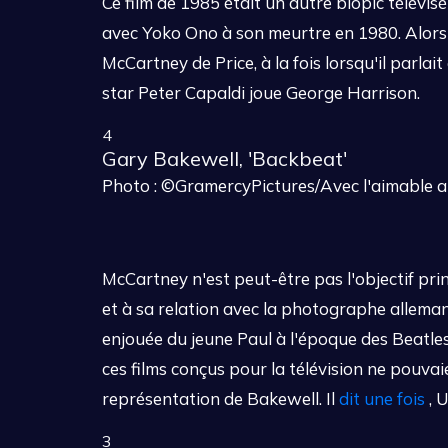
Ce film de 1985 était un autre biopic télévis
avec Yoko Ono à son meurtre en 1980. Alors 
McCartney de Price, à la fois lorsqu'il parlait 
star Peter Capaldi joue George Harrison.
4
Gary Bakewell, 'Backbeat'
Photo : ©GramercyPictures/Avec l'aimable au
McCartney n'est peut-être pas l'objectif pr
et à sa relation avec la photographe allemand
enjouée du jeune Paul à l'époque des Beatl
ces films conçus pour la télévision ne pouvai
représentation de Bakewell. Il
dit une fois
, U
3